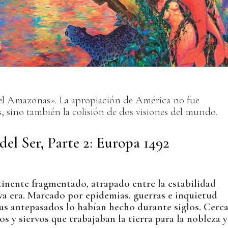
del Amazonas». La apropiación de América no fue
, sino también la colisión de dos visiones del mundo.
el Ser, Parte 2: Europa 1492
inente fragmentado, atrapado entre la estabilidad
va era. Marcado por epidemias, guerras e inquietud
sus antepasados lo habían hecho durante siglos. Cerc
s y siervos que trabajaban la tierra para la nobleza y