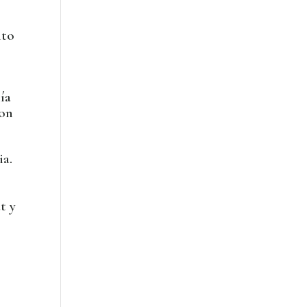
nto
ía
ron
ia.
t y