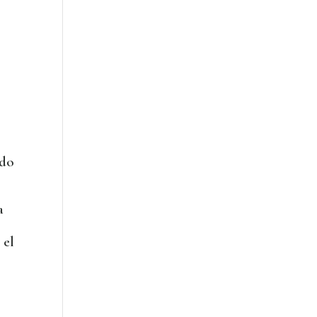
ado
a
 el