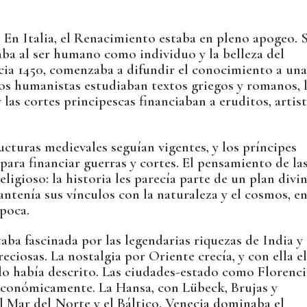
a. En Italia, el Renacimiento estaba en pleno apogeo. 
aba al ser humano como individuo y la belleza del
cia 1450, comenzaba a difundir el conocimiento a un
os humanistas estudiaban textos griegos y romanos, 
las cortes principescas financiaban a eruditos, artis
ucturas medievales seguían vigentes, y los príncipes
para financiar guerras y cortes. El pensamiento de la
ligioso: la historia les parecía parte de un plan divin
ntenía sus vínculos con la naturaleza y el cosmos, en
época.
aba fascinada por las legendarias riquezas de India y
reciosas. La nostalgia por Oriente crecía, y con ella e
o había descrito. Las ciudades-estado como Florenci
 económicamente. La Hansa, con Lübeck, Brujas y
Mar del Norte y el Báltico. Venecia dominaba el