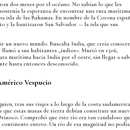
on dos meses por el océano. No sabían lo que les
 sostenía la esperanza de encontrar una ruta marítim
na isla de las Bahamas. En nombre de la Corona espa
o y la bautizaron San Salvador — la isla que sus
ir un nuevo mundo. Buscaba India, que creía conocer
y llamó a sus habitantes „indios». Murió en 1506,
a marítima hacia India por el oeste, sin llegar a sab
ente hasta entonces desconocido.
mérico Vespucio
ien, tras sus viajes a lo largo de la costa sudameric
z que estas masas de tierra debían constituir un nue
 Orinoco. Comprobó que este río era tan caudaloso qu
un continente entero. Un río de esa magnitud no podía