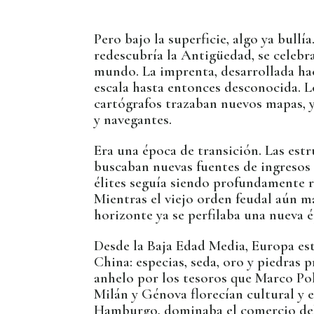
Pero bajo la superficie, algo ya bullí
redescubría la Antigüedad, se celebr
mundo. La imprenta, desarrollada ha
escala hasta entonces desconocida. L
cartógrafos trazaban nuevos mapas, y 
y navegantes.
Era una época de transición. Las estr
buscaban nuevas fuentes de ingresos 
élites seguía siendo profundamente re
Mientras el viejo orden feudal aún ma
horizonte ya se perfilaba una nueva 
Desde la Baja Edad Media, Europa est
China: especias, seda, oro y piedras p
anhelo por los tesoros que Marco Pol
Milán y Génova florecían cultural y
Hamburgo, dominaba el comercio del 