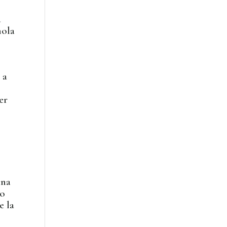
a
ñola
 a
er
ana
vo
e la