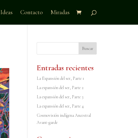
Ideas
Contacto
Miradas
Buscar
Entradas recientes
La Expansión del ser, Parte 1
La expansión del ser, Parte 2
La expansión del ser, Parte 3
La expansión del ser, Parte 4
Cosmovisión indígena Ancestral
Avant-garde