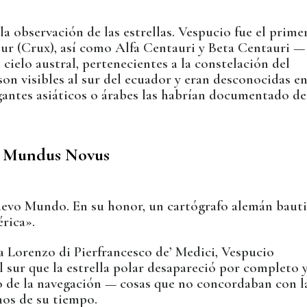
a observación de las estrellas. Vespucio fue el prime
Sur (Crux), así como Alfa Centauri y Beta Centauri —
l cielo austral, pertenecientes a la constelación del
son visibles al sur del ecuador y eran desconocidas e
gantes asiáticos o árabes las habrían documentado d
Mundus Novus
evo Mundo. En su honor, un cartógrafo alemán baut
rica».
 Lorenzo di Pierfrancesco de’ Medici, Vespucio
 sur que la estrella polar desapareció por completo 
evo de la navegación — cosas que no concordaban con l
mos de su tiempo.